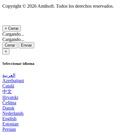
Copyright © 2026 Amilsoft. Todos los derechos reservados.
×
Cerrar
Cargando...
Cargando...
Cerrar
Enviar
×
Seleccionar idioma
العربية
Azerbaijani
Català
中文
Hrvatski
Čeština
Dansk
Nederlands
English
Estonian
Persian