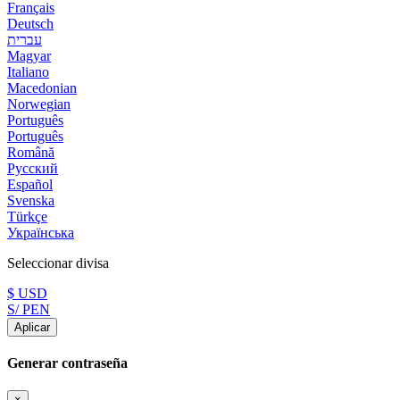
Français
Deutsch
עברית
Magyar
Italiano
Macedonian
Norwegian
Português
Português
Română
Русский
Español
Svenska
Türkçe
Українська
Seleccionar divisa
$ USD
S/ PEN
Aplicar
Generar contraseña
×